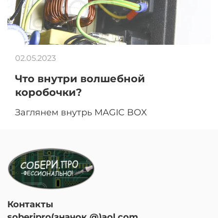
02.05.2023
Что внутри волшебной
коробочки?
Заглянем внутрь MAGIC BOX
Контакты
soberipro(значок @)aol.com