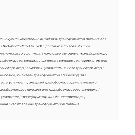
ать и купить качественный силовой трансформатор питания для
И.ПРО-ФЕССИОНАЛЬНО! с доставкой по всей России.
для лампового усилителя | ламповые выходные трансформатор |
рансформаторы силовые ламповые | силовой трансформатор для
рансформатор | ламповый усилитель на 6п3с трансформатор |
ламповый усилитель трансформатор | производство
вого усилителя | анодный трансформатор для лампового
рансформатора | колпаки для трансформаторов лампового |
 усилителя | трансформатор для фонокорректора |
ания | изготовление трансформаторов питания