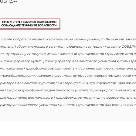
10В 1,5А
 хотите собрать ламповый усилитель звука своими руками, то Вы можете заказ
ятельной сборки лампового усилителя мощности в интернет магазине СОБЕР
те эту страницу потому что искали: ламповый трансформатор | трансформатор 
й трансформатор купить | трансформатор для лампового усилителя купить | т
го усилителя | трансформаторы ламповых унч | питание лампового усилителя т
 трансформатор для лампового усилителя купить | трансформатор ламповый | 
рматоров для ламповых усилителей | тороидальный трансформатор +для лампо
ля | входной трансформатор для лампового усилителя | кожух для лампового т
рматор питания для лампового | трансформатор питания для предварительного
рматор для лампового усилителя мощности | трансформатор для источника пит