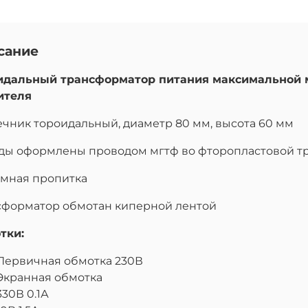
сание
идальный трансформатор питания максимальной 
ителя
ечник тороидальный, диаметр 80 мм, высота 60 мм
ды оформлены проводом мгтф во фторопластовой т
умная пропитка
сформатор обмотан киперной лентой
тки:
Первичная обмотка 230В
Экранная обмотка
330В 0.1А