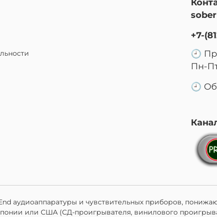
Конт
sober
+7-(81
🕘 Пр
льности
Пн-Пт
🕘 Об
Кана
-End аудиоаппаратуры и чувствительных приборов, понижаю
Японии или США (СД-проигрывателя, винилового проигрыв