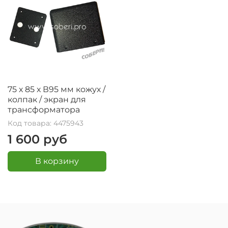
75 х 85 х В95 мм кожух /
колпак / экран для
трансформатора
Код товара: 4475943
1 600 руб
В корзину