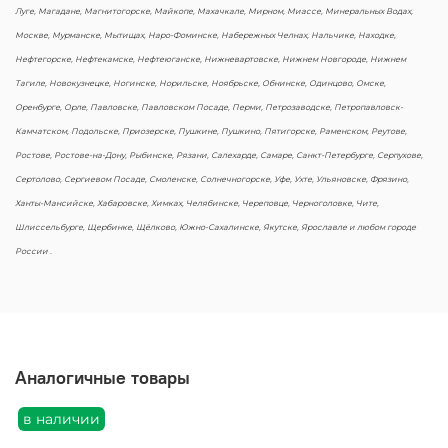
Луге, Магадане, Магнитогорске, Майкопе, Махачкале, Мирном, Миассе, Минеральных Водах,
Москве, Мурманске, Мытищах, Наро-Фоминске, Набережных Челнах, Нальчике, Находке,
Нефтегорске, Нефтекамске, Нефтеюганске, Нижневартовске, Нижнем Новгороде, Нижнем
Тагиле, Новокузнецке, Ногинске, Норильске, Ноябрьске, Обнинске, Одинцово, Омске,
Оренбурге, Орле, Павловске, Павловском Посаде, Перми, Петрозаводске, Петропавловск-
Камчатском, Подольске, Приозерске, Пушкине, Пушкино, Пятигорске, Раменском, Реутове,
Ростове, Ростове-на-Дону, Рыбинске, Рязани, Салехарде, Самаре, Санкт-Петербурге, Серпухове,
Сертолово, Сергиевом Посаде, Смоленске, Солнечногорске, Уфе, Ухте, Ульяновске, Фрязино,
Ханты-Мансийске, Хабаровске, Химках, Челябинске, Череповце, Черноголовке, Чите,
Шлиссельбурге, Щербинке, Щёлково, Южно-Сахалинске, Якутске, Ярославле и любом городе
России .
Аналогичные товары
в наличии