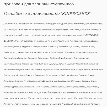
пригоден для заливки компаундом
Разработка и производство "КОРПУС.ПРО"
Декоративно - защитный кожух (колпак / экран) для выходного трансформатора, трансформатора
питания, дросселя, экран для тороидального трансформатора в ламповый усилитель мощности,
предварительный усилитель или фонокорректор купить в интернет магазине "СОБЕРИ.ПРО-
ФЕССИОНАЛЬНО!" с доставкой в Абакане, Абинске, Адыгейске, Алапаевске, Александрове,
Александровске, Амурске, Анадыре, Анапе, Апатитах, Арзамасе, Армавире, Архангельске,
Асбесте, Астрахани, Ахтубинске, Байкальске, Балабааново, Балаково, Балашихе, Балашове,
Балтиийске, Барнауле, Бежецке, Белгороде, Бийске, Биробиджане, Благовещенске,
Бокситогорске, Бологом, Братске, Брянске, Бузулуке, Валдае, Верхнем Тагиле, Великих Луках,
Великом Новгороде, Великом Устюге, Верхнеуральске, Владивостоке, Владикавказе, Владимире,
Волгограде, Вологде, Воркуте, Воронеже, Всеволожске, Выборге, Вязьме, Гатчине, Горно-
Алтайске, Грозном, Гусь-Хрустальном, Долгопрудном, Домодедово, Дятьково, Екатеринбурге,
Железнодорожном, Жуковском, Звенигороде, Зеленогорске, Зеленограде, Истре, Ивангороде,
Иваново, Ивантеевке, Ижевске, Иркутске, Йошкар-Оле, Калининграде, Камышине, Кандалакше,
Кемерово, Кингисеппе, Кирове, Кировграде, Кисловодске, Колпино, Коломне, Комсомольске-на-
Амуре, Костроме, Котельниках, Краснодаре, Кронштадте, Кудрово, Курске, Курчатове, Липецке,